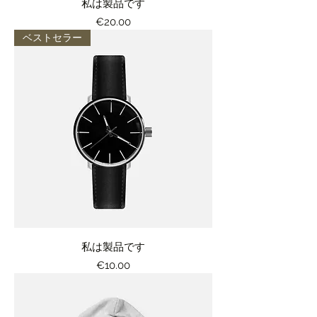
私は製品です
価格
€20.00
ベストセラー
私は製品です
価格
€10.00