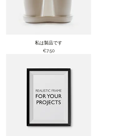
私は製品です
価格
€7.50